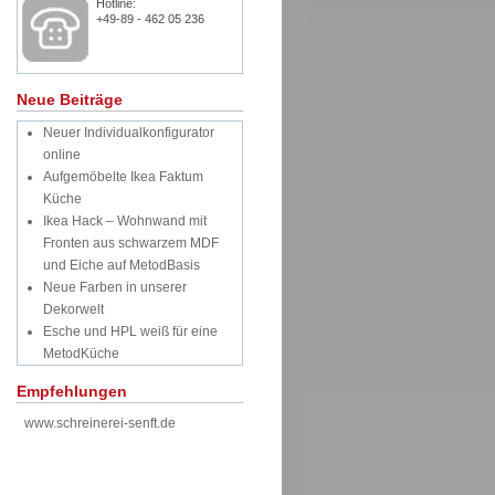
Hotline:
+49-89 - 462 05 236
Neue Beiträge
Neuer Individualkonfigurator
online
Aufgemöbelte Ikea Faktum
Küche
Ikea Hack – Wohnwand mit
Fronten aus schwarzem MDF
und Eiche auf MetodBasis
Neue Farben in unserer
Dekorwelt
Esche und HPL weiß für eine
MetodKüche
Empfehlungen
www.schreinerei-senft.de