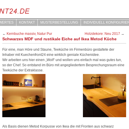
WERTES
KONTAKT
MUSTERBESTELLUNG
INDIVIDUELL KONFIGURIE
←
Kernbuche massiv, Natur Pur
Holzdekore: Neu 2017
→
Schwarzes MDF und rustikale Eiche auf Ikea Metod Küche
Für eine, man Höre und Staune, Teeküche im Firmenbüro gestaltete der
Inhaber mit Kuechenfront24 eine wirklich geniale Küchenidee.
Wir arbeiten uns hier einen „Wolf“ und wollen uns einfach mal was gutes tun,
so der Chef. So entstand im Büro mit angegliedertem Besprechungsraum eine
Teeküche der Extraklasse.
Als Basis dienen Metod Korpusse von Ikea die mit Fronten aus schwarz